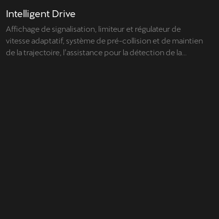
Intelligent Drive
Affichage de signalisation, limiteur et régulateur de
vitesse adaptatif, système de pré-collision et de maintien
de la trajectoire, l’assistance pour la détection de la
fatigue, l’assistance pour les angles morts...