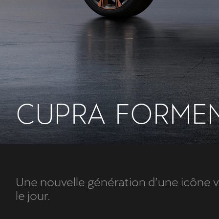
C
U
P
R
A
F
O
R
M
E
Une nouvelle génération d’une icône v
le jour.