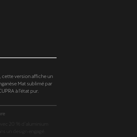
cette version affiche un
nganèse Mat sublimé par
UPRA à l’état pur.
ure
s avec 20 % d’aluminium
ans un design engagé.