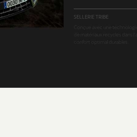
SELLERIE TRIBE
Conçue avec une technologie
de matériaux recyclés dans l’
confort optimal durables.