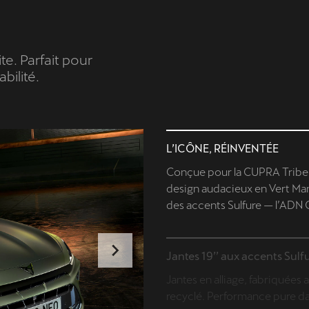
e. Parfait pour
bilité.
L’ICÔNE, RÉINVENTÉE
Conçue pour la CUPRA Tribe, 
design audacieux en Vert Ma
des accents Sulfure — l’ADN C
Jantes 19’’ aux accents Sulf
Jantes en alliage, fabriquée
recyclé. Performance pure d