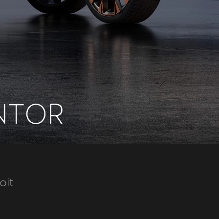
N
T
O
R
oit